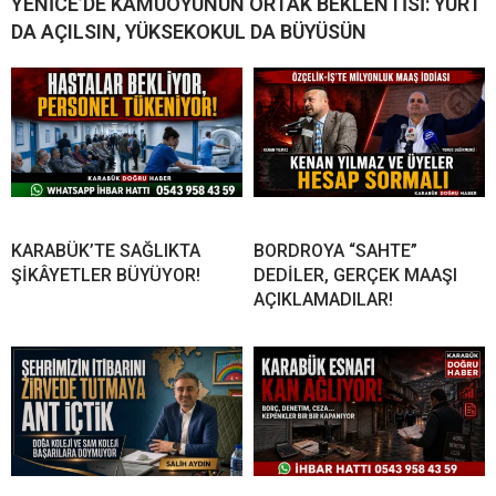
YENİCE’DE KAMUOYUNUN ORTAK BEKLENTİSİ: YURT
DA AÇILSIN, YÜKSEKOKUL DA BÜYÜSÜN
KARABÜK’TE SAĞLIKTA
BORDROYA “SAHTE”
ŞİKÂYETLER BÜYÜYOR!
DEDİLER, GERÇEK MAAŞI
AÇIKLAMADILAR!