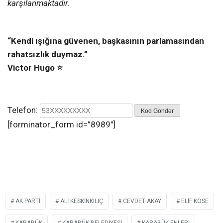
karşılanmaktadır.
“Kendi ışığına güvenen, başkasının parlamasından
rahatsızlık duymaz.”
Victor Hugo ⭐️
Telefon:
Kod Gönder
[forminator_form id=”8989″]
AK PARTI
ALI KESKINKILIÇ
CEVDET AKAY
ELIF KÖSE