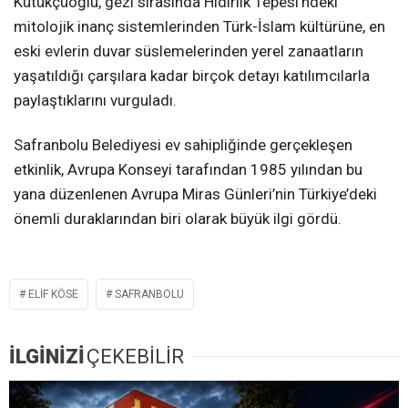
Kütükçüoğlu, gezi sırasında Hıdırlık Tepesi’ndeki
mitolojik inanç sistemlerinden Türk-İslam kültürüne, en
eski evlerin duvar süslemelerinden yerel zanaatların
yaşatıldığı çarşılara kadar birçok detayı katılımcılarla
paylaştıklarını vurguladı.
Safranbolu Belediyesi ev sahipliğinde gerçekleşen
etkinlik, Avrupa Konseyi tarafından 1985 yılından bu
yana düzenlenen Avrupa Miras Günleri’nin Türkiye’deki
önemli duraklarından biri olarak büyük ilgi gördü.
ELIF KÖSE
SAFRANBOLU
İLGİNİZİ
ÇEKEBİLİR