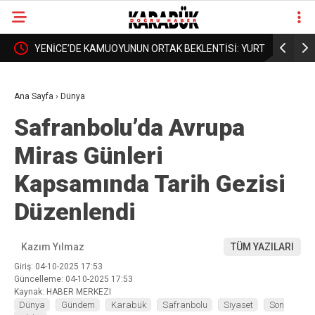
: YURT
BORDROYA “SAHTE” DEDİLER, GERÇEK MAAŞI
KARABÜK’
❮
❯
AÇIKLAMADILAR!
DAHA İYİ 
Ana Sayfa
›
Dünya
Safranbolu’da Avrupa
Miras Günleri
Kapsamında Tarih Gezisi
Düzenlendi
Kazım Yılmaz
TÜM YAZILARI
Giriş: 04-10-2025 17:53
Güncelleme: 04-10-2025 17:53
Kaynak: HABER MERKEZI
Dünya
Gündem
Karabük
Safranbolu
Siyaset
Son