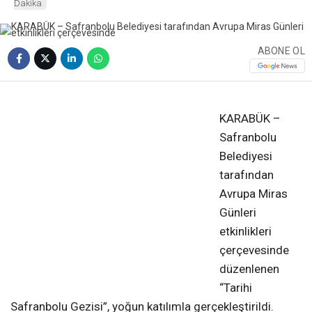
Dakika
ABONE OL
❮
❯
KARABÜK –
Safranbolu
Belediyesi
tarafından
Avrupa Miras
Günleri
etkinlikleri
çerçevesinde
düzenlenen
“Tarihi
Safranbolu Gezisi”, yoğun katılımla gerçekleştirildi.