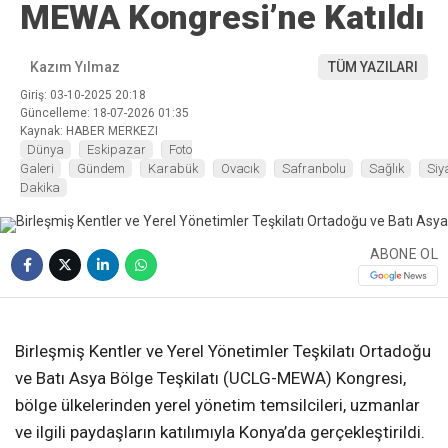
MEWA Kongresi’ne Katıldı
Kazım Yılmaz
TÜM YAZILARI
Giriş: 03-10-2025 20:18
Güncelleme: 18-07-2026 01:35
Kaynak: HABER MERKEZI
Dünya
Eskipazar
Foto
Galeri
Gündem
Karabük
Ovacık
Safranbolu
Sağlık
Siy
Dakika
ABONE OL
❮
❯
Birleşmiş Kentler ve Yerel Yönetimler Teşkilatı Ortadoğu
ve Batı Asya Bölge Teşkilatı (UCLG-MEWA) Kongresi,
bölge ülkelerinden yerel yönetim temsilcileri, uzmanlar
ve ilgili paydaşların katılımıyla Konya’da gerçekleştirildi.