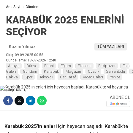
Ana Sayfa
›
Gündem
KARABÜK 2025 ENLERİNİ
SEÇİYOR
Kazım Yılmaz
TÜM YAZILARI
Giriş: 09-09-2025 00:58
Güncelleme: 18-07-2026 12:40
Asayiş
Dünya
Eflani
Eğitim
Ekonomi
Eskipazar
Foto
Galeri
Gündem
Karabük
Magazin
Ovacık
Safranbolu
Dakika
Spor
Teknoloji
Üst Taraf
Video Galeri
Yenice
ABONE OL
❮
❯
Karabük 2025’in enleri
için heyecan başladı. Karabük’te