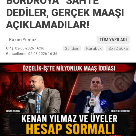
BORDROYA “SAHTE”
DEDİLER, GERÇEK MAAŞI
AÇIKLAMADILAR!
Kazım Yılmaz
TÜM YAZILARI
Giriş: 02-08-2026 16:36
Gündem
Karabük
Son Dakika
Güncelleme: 02-08-2026 16:36