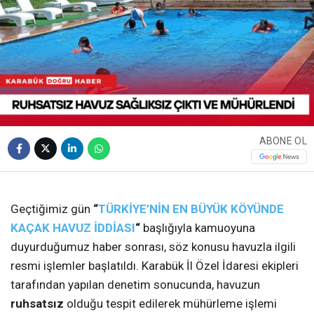
ABONE OL
❮
❯
Geçtiğimiz gün
“
TÜRKİYE’NİN EN BÜYÜK KÖYÜNDE
KAÇAK HAVUZ İDDİASI
“
başlığıyla kamuoyuna
duyurduğumuz haber sonrası, söz konusu havuzla ilgili
resmi işlemler başlatıldı. Karabük İl Özel İdaresi ekipleri
tarafından yapılan denetim sonucunda, havuzun
ruhsatsız
olduğu tespit edilerek mühürleme işlemi