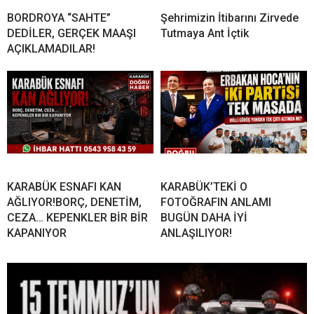
BORDROYA “SAHTE”
Şehrimizin İtibarını Zirvede
DEDİLER, GERÇEK MAAŞI
Tutmaya Ant İçtik
AÇIKLAMADILAR!
KARABÜK ESNAFI KAN
KARABÜK’TEKİ O
AĞLIYOR!BORÇ, DENETİM,
FOTOĞRAFIN ANLAMI
CEZA… KEPENKLER BİR BİR
BUGÜN DAHA İYİ
KAPANIYOR
ANLAŞILIYOR!