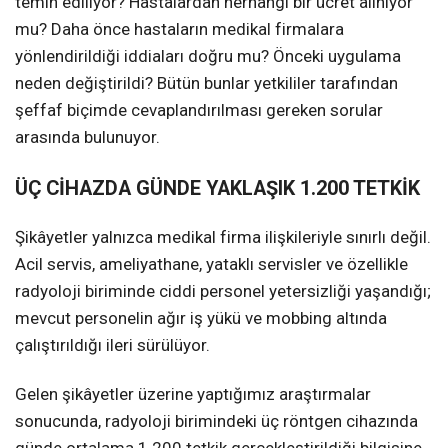
temin ediliyor? Hastalardan herhangi bir ücret alınıyor
mu? Daha önce hastaların medikal firmalara
yönlendirildiği iddiaları doğru mu? Önceki uygulama
neden değiştirildi? Bütün bunlar yetkililer tarafından
şeffaf biçimde cevaplandırılması gereken sorular
arasında bulunuyor.
ÜÇ CİHAZDA GÜNDE YAKLAŞIK 1.200 TETKİK
Şikâyetler yalnızca medikal firma ilişkileriyle sınırlı değil.
Acil servis, ameliyathane, yataklı servisler ve özellikle
radyoloji biriminde ciddi personel yetersizliği yaşandığı;
mevcut personelin ağır iş yükü ve mobbing altında
çalıştırıldığı ileri sürülüyor.
Gelen şikâyetler üzerine yaptığımız araştırmalar
sonucunda, radyoloji birimindeki üç röntgen cihazında
günde ortalama 1.200 tetkik gerçekleştirildiği bilgisine