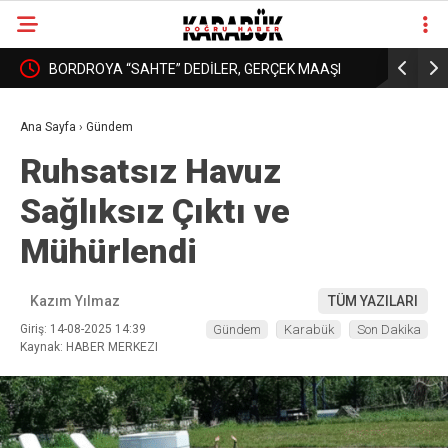
: YURT
BORDROYA “SAHTE” DEDİLER, GERÇEK MAAŞI
KARABÜK’
❮
❯
AÇIKLAMADILAR!
DAHA İYİ 
Ana Sayfa
›
Gündem
Ruhsatsız Havuz
Sağlıksız Çıktı ve
Mühürlendi
Kazım Yılmaz
TÜM YAZILARI
Giriş: 14-08-2025 14:39
Gündem
Karabük
Son Dakika
Kaynak: HABER MERKEZI