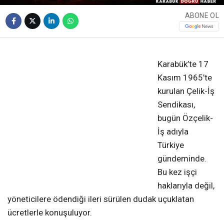
ABONE OL
❮
❯
Karabük’te 17
Kasım 1965’te
kurulan Çelik-İş
Sendikası,
bugün Özçelik-
İş adıyla
Türkiye
gündeminde.
Bu kez işçi
haklarıyla değil,
yöneticilere ödendiği ileri sürülen dudak uçuklatan
ücretlerle konuşuluyor.