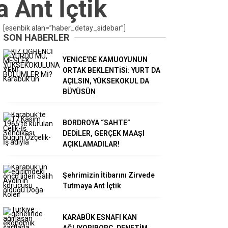
 Ant İçtik
[esenbik alan=”haber_detay_sidebar”]
SON HABERLER
YENİCE’DE KAMUOYUNUN
ORTAK BEKLENTİSİ: YURT DA
AÇILSIN, YÜKSEKOKUL DA
BÜYÜSÜN
BORDROYA “SAHTE”
DEDİLER, GERÇEK MAAŞI
AÇIKLAMADILAR!
Şehrimizin İtibarını Zirvede
Tutmaya Ant İçtik
KARABÜK ESNAFI KAN
AĞLIYOR!BORÇ, DENETİM,