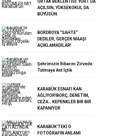
ORTAK BEKLENTİSİ: YURT DA
AÇILSIN, YÜKSEKOKUL DA
BÜYÜSÜN
BORDROYA “SAHTE”
DEDİLER, GERÇEK MAAŞI
AÇIKLAMADILAR!
Şehrimizin İtibarını Zirvede
Tutmaya Ant İçtik
KARABÜK ESNAFI KAN
AĞLIYOR!BORÇ, DENETİM,
CEZA… KEPENKLER BİR BİR
KAPANIYOR
KARABÜK’TEKİ O
FOTOĞRAFIN ANLAMI