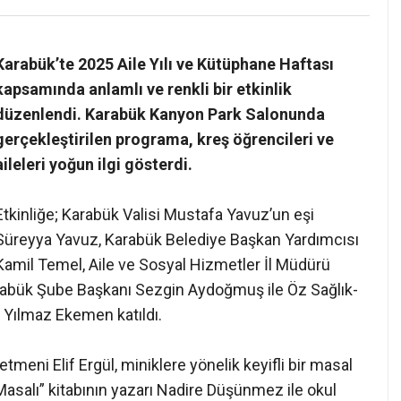
❯
Karabük’te 2025 Aile Yılı ve Kütüphane Haftası
kapsamında anlamlı ve renkli bir etkinlik
düzenlendi. Karabük Kanyon Park Salonunda
gerçekleştirilen programa, kreş öğrencileri ve
aileleri yoğun ilgi gösterdi.
Etkinliğe; Karabük Valisi Mustafa Yavuz’un eşi
Süreyya Yavuz, Karabük Belediye Başkan Yardımcısı
Kamil Temel, Aile ve Sosyal Hizmetler İl Müdürü
arabük Şube Başkanı Sezgin Aydoğmuş ile Öz Sağlık-
 Yılmaz Ekemen katıldı.
meni Elif Ergül, miniklere yönelik keyifli bir masal
 Masalı” kitabının yazarı Nadire Düşünmez ile okul