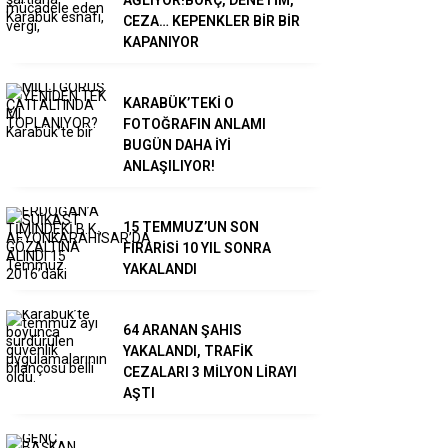
CEZA… KEPENKLER BİR BİR
KAPANIYOR
KARABÜK’TEKİ O
FOTOĞRAFIN ANLAMI
BUGÜN DAHA İYİ
ANLAŞILIYOR!
15 TEMMUZ’UN SON
FİRARİSİ 10 YIL SONRA
YAKALANDI
64 ARANAN ŞAHIS
YAKALANDI, TRAFİK
CEZALARI 3 MİLYON LİRAYI
AŞTI