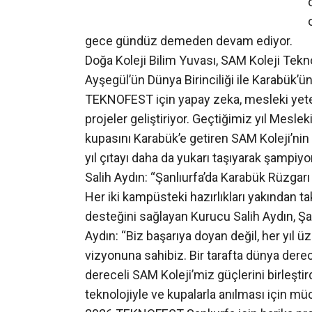
gece gündüz demeden devam ediyor.
Doğa Koleji Bilim Yuvası, SAM Koleji Tekno
Ayşegül’ün Dünya Birinciliği ile Karabük’ü
TEKNOFEST için yapay zeka, mesleki yetene
projeler geliştiriyor. Geçtiğimiz yıl Mes
kupasını Karabük’e getiren SAM Koleji’nin 
yıl çıtayı daha da yukarı taşıyarak şampiy
Salih Aydın: “Şanlıurfa’da Karabük Rüzgarı
Her iki kampüsteki hazırlıkları yakından ta
desteğini sağlayan Kurucu Salih Aydın, Şan
Aydın: “Biz başarıya doyan değil, her yıl ü
vizyonuna sahibiz. Bir tarafta dünya dere
dereceli SAM Koleji’miz güçlerini birleştird
teknolojiyle ve kupalarla anılması için m