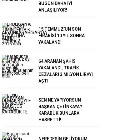
BUGÜN DAHA İYİ
ANLAŞILIYOR!
15 TEMMUZ’UN SON
FİRARİSİ 10 YIL SONRA
YAKALANDI
64 ARANAN ŞAHIS
YAKALANDI, TRAFİK
CEZALARI 3 MİLYON LİRAYI
AŞTI
SEN NE YAPIYORSUN
BAŞKAN ÇETİNKAYA?
KARABÜK BUNLARA
HASRETTİ!
NEREDESİN GELİYORUM