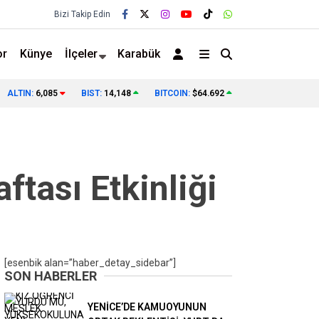
Bizi Takip Edin
or
Künye
İlçeler
Karabük
 AÇIKLAMADILAR!
KARABÜK’TEKİ O FOTOĞRAFIN ANLAMI BUGÜN
ALTIN:
6,085
BIST:
14,148
BITCOIN:
$64.692
❯
ANLAŞILIYOR!
ftası Etkinliği
[esenbik alan=”haber_detay_sidebar”]
SON HABERLER
YENİCE’DE KAMUOYUNUN