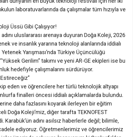
olan dünyanın en büyük teknoloji festivali için her iki
okulun laboratuvarlarında da çalışmalar tüm hızıyla ve
loji Üssü Gibi Çalışıyor!
n adını uluslararası arenaya duyuran Doğa Koleji, 2026
k ve insanlık yararına teknoloji alanlarında iddialı
leki Yetenek Yarışması’nda Türkiye Üçüncülüğü
“Yüksek Gerilim” takımı ve yeni AR-GE ekipleri ise bu
onluk hedefiyle çalışmalarını sürdürüyor.
 Estireceğiz”
kip eden ve öğrencilere her türlü teknolojik altyapı
lıurfa finalleri öncesi iddialı açıklamalarda bulundu.
zerine daha fazlasını koyarak ilerleyen bir eğitim
celi Doğa Koleji’miz, diğer tarafta TEKNOFEST
i. Karabük’ün adını asılsız haberlerle değil; bilimle,
ücadele ediyoruz. Öğretmenlerimiz ve öğrencilerimiz