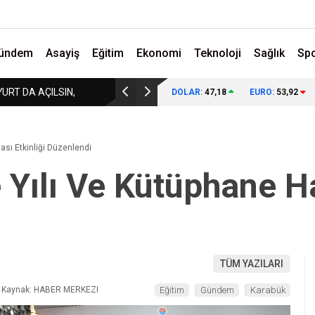
ündem
Asayiş
Eğitim
Ekonomi
Teknoloji
Sağlık
Sp
URT DA AÇILSIN,
BORDROYA “SAHTE” DEDİLER, GERÇEK MAAŞI
DOLAR:
47,18
EURO:
53,92
tası Etkinliği Düzenlendi
 Yılı Ve Kütüphane Ha
TÜM YAZILARI
Kaynak: HABER MERKEZI
Eğitim
Gündem
Karabük