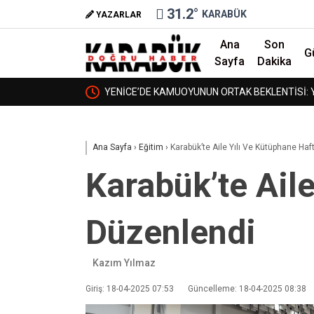
31.2
°
KARABÜK
YAZARLAR
Ana
Son
G
Sayfa
Dakika
AN DEĞİLİZ,
YENİCE’DE KAMUOYUNUN ORTAK BEKLENTİSİ: Y
❮
YÜKSEKOKUL DA BÜYÜSÜN
Ana Sayfa
›
Eğitim
›
Karabük’te Aile Yılı Ve Kütüphane Haf
Karabük’te Aile
Düzenlendi
Kazım Yılmaz
Giriş: 18-04-2025 07:53
Güncelleme: 18-04-2025 08:38