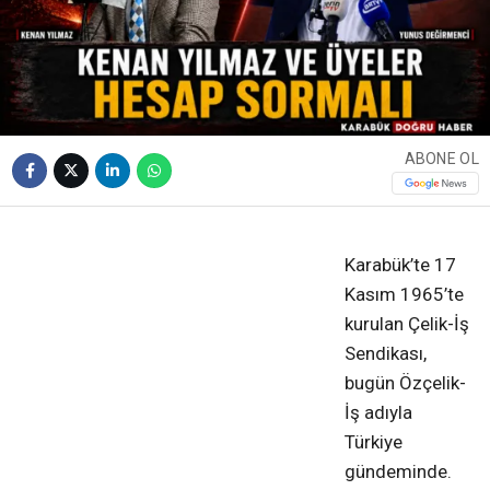
ABONE OL
❮
❯
Karabük’te 17
Kasım 1965’te
kurulan Çelik-İş
Sendikası,
bugün Özçelik-
İş adıyla
Türkiye
gündeminde.