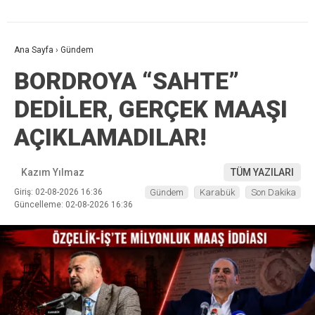
Ana Sayfa
›
Gündem
BORDROYA “SAHTE”
DEDİLER, GERÇEK MAAŞI
AÇIKLAMADILAR!
Kazım Yılmaz
TÜM YAZILARI
Giriş: 02-08-2026 16:36
Gündem
Karabük
Son Dakika
Güncelleme: 02-08-2026 16:36