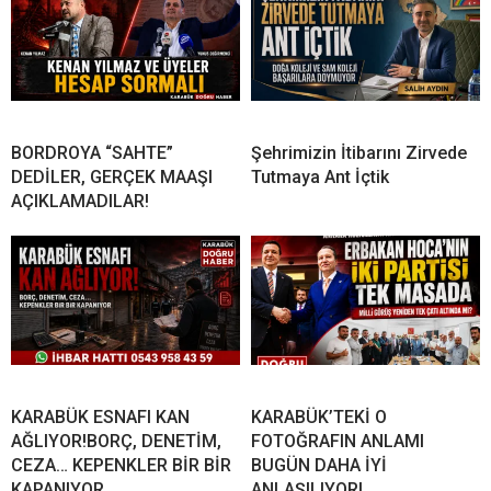
BORDROYA “SAHTE”
Şehrimizin İtibarını Zirvede
DEDİLER, GERÇEK MAAŞI
Tutmaya Ant İçtik
AÇIKLAMADILAR!
KARABÜK ESNAFI KAN
KARABÜK’TEKİ O
AĞLIYOR!BORÇ, DENETİM,
FOTOĞRAFIN ANLAMI
CEZA… KEPENKLER BİR BİR
BUGÜN DAHA İYİ
KAPANIYOR
ANLAŞILIYOR!