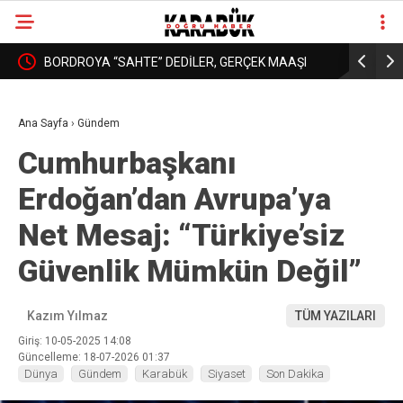
: YURT
BORDROYA “SAHTE” DEDİLER, GERÇEK MAAŞI
KARABÜK’
❮
❯
AÇIKLAMADILAR!
DAHA İYİ 
Ana Sayfa
›
Gündem
Cumhurbaşkanı
Erdoğan’dan Avrupa’ya
Net Mesaj: “Türkiye’siz
Güvenlik Mümkün Değil”
Kazım Yılmaz
TÜM YAZILARI
Giriş: 10-05-2025 14:08
Güncelleme: 18-07-2026 01:37
Dünya
Gündem
Karabük
Siyaset
Son Dakika