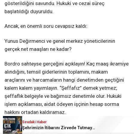
gösterildiğini savundu. Hukuki ve cezai süreç
başlatıldığı duyuruldu.
Ancak, en önemli soru cevapsız kaldı:
Yunus Değirmenci ve genel merkez yöneticilerinin
gerçek net maaşları ne kadar?
Bordro sahteyse gerçeğini açıklayın! Kaç maaş ikramiye
alındığını, temsil giderlerinin toplamını, makam
araçlarını ve harcamaların hangi denetimden geçtiğini
kalem kalem yayımlayın. “Şeffafız” demek yetmez;
şeffaflık belgeyle ve bağımsız denetimle olur. Hukuki
işlem açıklaması, aidat ödeyen işçinin hesap sorma
hakkını ortadan kaldıramaz.
Sıradaki Haber
Şimdi gözler Karabük Şube Başkanı Kenan Yılmaz ve
Şehrimizin İtibarını Zirvede Tutmaya Ant İçtik