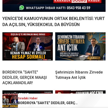
YENİCE’DE KAMUOYUNUN ORTAK BEKLENTİSİ: YURT
DA AÇILSIN, YÜKSEKOKUL DA BÜYÜSÜN
BORDROYA “SAHTE”
Şehrimizin İtibarını Zirvede
DEDİLER, GERÇEK MAAŞI
Tutmaya Ant İçtik
AÇIKLAMADILAR!
Sıradaki Haber
BORDROYA “SAHTE” DEDİLER, GERÇEK MAAŞI AÇIKLAMADILAR!