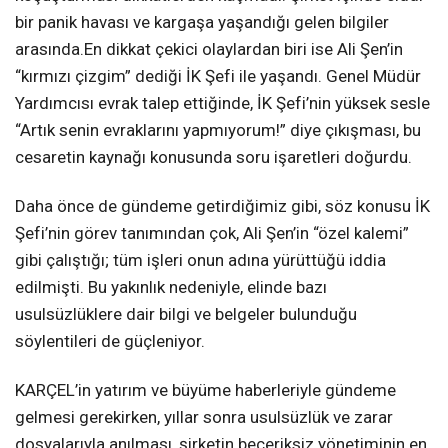
bir panik havası ve kargaşa yaşandığı gelen bilgiler
arasında.En dikkat çekici olaylardan biri ise Ali Şen’in
“kırmızı çizgim” dediği İK Şefi ile yaşandı. Genel Müdür
Yardımcısı evrak talep ettiğinde, İK Şefi’nin yüksek sesle
“Artık senin evraklarını yapmıyorum!” diye çıkışması, bu
cesaretin kaynağı konusunda soru işaretleri doğurdu.
Daha önce de gündeme getirdiğimiz gibi, söz konusu İK
Şefi’nin görev tanımından çok, Ali Şen’in “özel kalemi”
gibi çalıştığı; tüm işleri onun adına yürüttüğü iddia
edilmişti. Bu yakınlık nedeniyle, elinde bazı
usulsüzlüklere dair bilgi ve belgeler bulunduğu
söylentileri de güçleniyor.
KARÇEL’in yatırım ve büyüme haberleriyle gündeme
gelmesi gerekirken, yıllar sonra usulsüzlük ve zarar
dosyalarıyla anılması, şirketin beceriksiz yönetiminin en