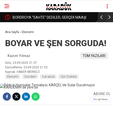
: YURT
BORDROYA “SAHTE” DEDİLER, GERÇEK MAAŞI
KARABÜK’
❮
❯
AÇIKLAMADILAR!
DAHA İYİ 
Ana Sayfa
›
Ekonomi
BOYAR VE ŞEN SORGUDA!
Kazım Yılmaz
TÜM YAZILARI
Giriş: 23-09-2025 21:37
Güncelleme: 23-09-2025 21:52
Kaynak: HABER MERKEZI
Ekonomi
Gündem
Karabük
Son Dakika
ABONE OL
❮
❯