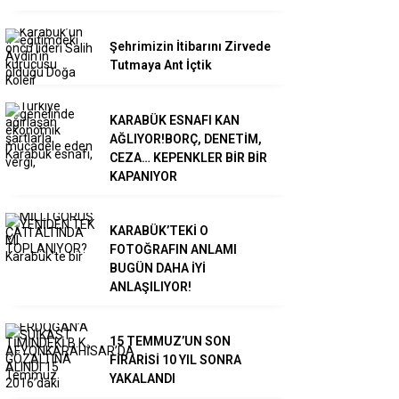
Şehrimizin İtibarını Zirvede
Tutmaya Ant İçtik
KARABÜK ESNAFI KAN
AĞLIYOR!BORÇ, DENETİM,
CEZA… KEPENKLER BİR BİR
KAPANIYOR
KARABÜK’TEKİ O
FOTOĞRAFIN ANLAMI
BUGÜN DAHA İYİ
ANLAŞILIYOR!
15 TEMMUZ’UN SON
FİRARİSİ 10 YIL SONRA
YAKALANDI