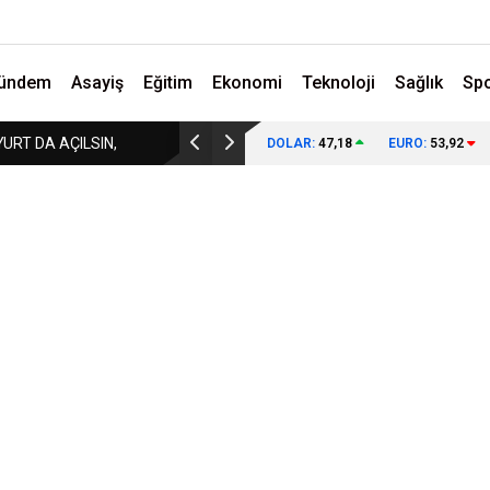
ündem
Asayiş
Eğitim
Ekonomi
Teknoloji
Sağlık
Sp
K MAAŞI AÇIKLAMADILAR!
KARABÜK’TEKİ O FOTOĞRAFIN ANLAM
DOLAR:
47,18
EURO:
53,92
ANLAŞILIYOR!