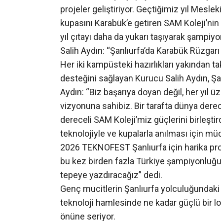
projeler geliştiriyor. Geçtiğimiz yıl Mes
kupasını Karabük’e getiren SAM Koleji’nin 
yıl çıtayı daha da yukarı taşıyarak şampiy
Salih Aydın: “Şanlıurfa’da Karabük Rüzgarı
Her iki kampüsteki hazırlıkları yakından ta
desteğini sağlayan Kurucu Salih Aydın, Şan
Aydın: “Biz başarıya doyan değil, her yıl ü
vizyonuna sahibiz. Bir tarafta dünya dere
dereceli SAM Koleji’miz güçlerini birleştird
teknolojiyle ve kupalarla anılması için m
2026 TEKNOFEST Şanlıurfa için harika proj
bu kez birden fazla Türkiye şampiyonluğu
tepeye yazdıracağız” dedi.
Genç mucitlerin Şanlıurfa yolculuğundaki 
teknoloji hamlesinde ne kadar güçlü bir lo
önüne seriyor.