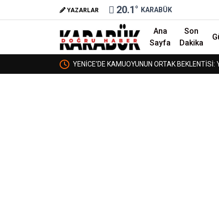
20.1
°
KARABÜK
YAZARLAR
Ana
Son
G
Sayfa
Dakika
TİSİ: YURT DA AÇILSIN,
BORDROYA “SAHTE” DEDİLER, GERÇE
❮