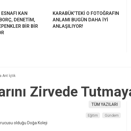
 ESNAFI KAN
KARABÜK’TEKİ O FOTOĞRAFIN
BORÇ, DENETİM,
ANLAMI BUGÜN DAHA İYİ
PENKLER BİR BİR
ANLAŞILIYOR!
OR
 Ant İçtik
arını Zirvede Tutmaya
TÜM YAZILARI
Eğitim
Gündem