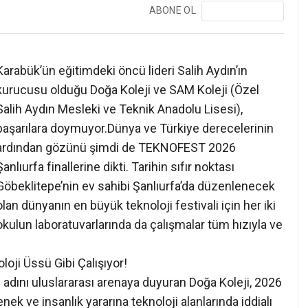
ABONE OL
❯
Karabük’ün eğitimdeki öncü lideri Salih Aydın’ın
kurucusu olduğu Doğa Koleji ve SAM Koleji (Özel
Salih Aydın Mesleki ve Teknik Anadolu Lisesi),
başarılara doymuyor.Dünya ve Türkiye derecelerinin
ardından gözünü şimdi de TEKNOFEST 2026
Şanlıurfa finallerine dikti. Tarihin sıfır noktası
Göbeklitepe’nin ev sahibi Şanlıurfa’da düzenlenecek
olan dünyanın en büyük teknoloji festivali için her iki
okulun laboratuvarlarında da çalışmalar tüm hızıyla ve
loji Üssü Gibi Çalışıyor!
n adını uluslararası arenaya duyuran Doğa Koleji, 2026
k ve insanlık yararına teknoloji alanlarında iddialı