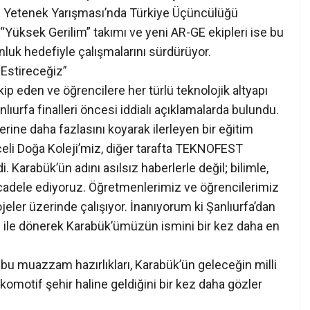
leki Yetenek Yarışması’nda Türkiye Üçüncülüğü
“Yüksek Gerilim” takımı ve yeni AR-GE ekipleri ise bu
onluk hedefiyle çalışmalarını sürdürüyor.
 Estireceğiz”
kip eden ve öğrencilere her türlü teknolojik altyapı
lıurfa finalleri öncesi iddialı açıklamalarda bulundu.
zerine daha fazlasını koyarak ilerleyen bir eğitim
celi Doğa Koleji’miz, diğer tarafta TEKNOFEST
i. Karabük’ün adını asılsız haberlerle değil; bilimle,
ücadele ediyoruz. Öğretmenlerimiz ve öğrencilerimiz
eler üzerinde çalışıyor. İnanıyorum ki Şanlıurfa’dan
 ile dönerek Karabük’ümüzün ismini bir kez daha en
bu muazzam hazırlıkları, Karabük’ün geleceğin milli
komotif şehir haline geldiğini bir kez daha gözler