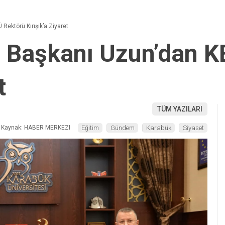
 Rektörü Kırışık’a Ziyaret
İl Başkanı Uzun’dan 
t
TÜM YAZILARI
Kaynak: HABER MERKEZI
Eğitim
Gündem
Karabük
Siyaset