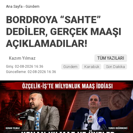
Ana Sayfa
›
Gündem
BORDROYA “SAHTE”
DEDİLER, GERÇEK MAAŞI
AÇIKLAMADILAR!
Kazım Yılmaz
TÜM YAZILARI
Giriş: 02-08-2026 16:36
Gündem
Karabük
Son Dakika
Güncelleme: 02-08-2026 16:36