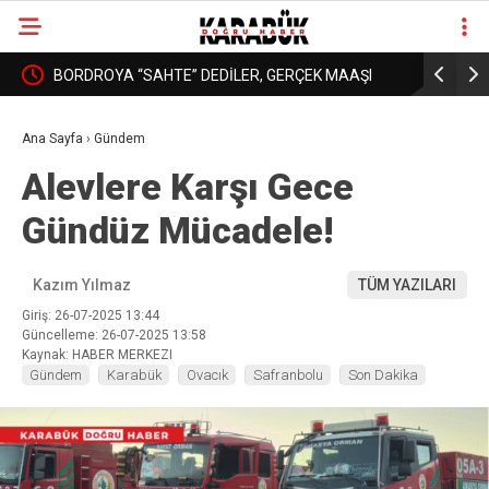
: YURT
BORDROYA “SAHTE” DEDİLER, GERÇEK MAAŞI
KARABÜK’
❮
❯
AÇIKLAMADILAR!
DAHA İYİ 
Ana Sayfa
›
Gündem
Alevlere Karşı Gece
Gündüz Mücadele!
Kazım Yılmaz
TÜM YAZILARI
Giriş: 26-07-2025 13:44
Güncelleme: 26-07-2025 13:58
Kaynak: HABER MERKEZI
Gündem
Karabük
Ovacık
Safranbolu
Son Dakika