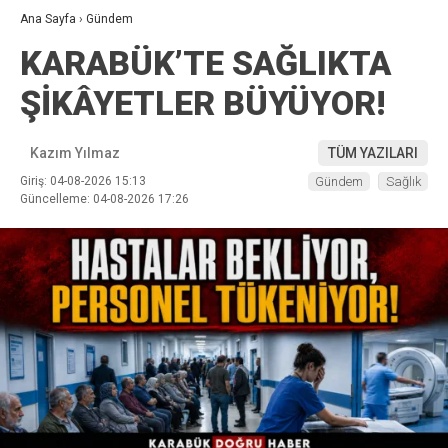
Ana Sayfa
›
Gündem
KARABÜK’TE SAĞLIKTA
ŞİKÂYETLER BÜYÜYOR!
Kazım Yılmaz
TÜM YAZILARI
Giriş: 04-08-2026 15:13
Gündem
Sağlık
Güncelleme: 04-08-2026 17:26