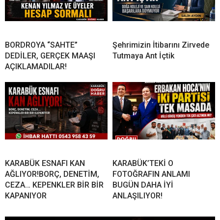
BORDROYA “SAHTE”
Şehrimizin İtibarını Zirvede
DEDİLER, GERÇEK MAAŞI
Tutmaya Ant İçtik
AÇIKLAMADILAR!
KARABÜK ESNAFI KAN
KARABÜK’TEKİ O
AĞLIYOR!BORÇ, DENETİM,
FOTOĞRAFIN ANLAMI
CEZA… KEPENKLER BİR BİR
BUGÜN DAHA İYİ
KAPANIYOR
ANLAŞILIYOR!