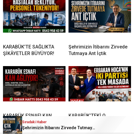
KARABÜK’TE SAĞLIKTA
Şehrimizin İtibarını Zirvede
ŞİKÂYETLER BÜYÜYOR!
Tutmaya Ant İçtik
KARABÜK ESNAFI KAN
KARABÜK’TEKİ O
AĞLIYOR!BORÇ, DENETİM,
FOTOĞRAFIN ANLAMI
Sıradaki Haber
Şehrimizin İtibarını Zirvede Tutmaya Ant İçtik
CEZA… KEPENKLER BİR BİR
BUGÜN DAHA İYİ