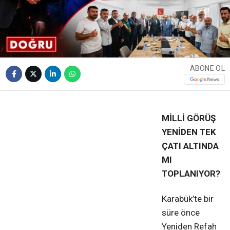
ABONE OL
❮
❯
MİLLİ GÖRÜŞ
YENİDEN TEK
ÇATI ALTINDA
MI
TOPLANIYOR?
Karabük’te bir
süre önce
Yeniden Refah