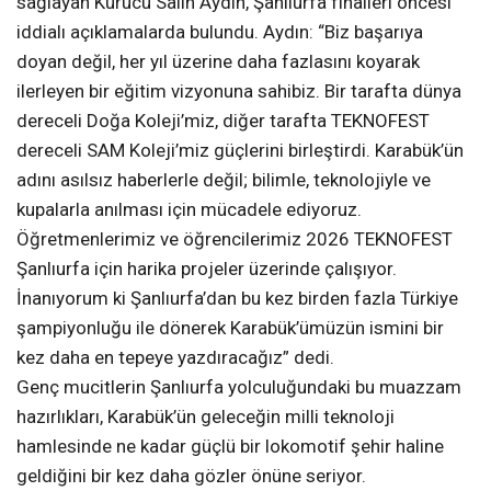
sağlayan Kurucu Salih Aydın, Şanlıurfa finalleri öncesi
iddialı açıklamalarda bulundu. Aydın: “Biz başarıya
doyan değil, her yıl üzerine daha fazlasını koyarak
ilerleyen bir eğitim vizyonuna sahibiz. Bir tarafta dünya
dereceli Doğa Koleji’miz, diğer tarafta TEKNOFEST
dereceli SAM Koleji’miz güçlerini birleştirdi. Karabük’ün
adını asılsız haberlerle değil; bilimle, teknolojiyle ve
kupalarla anılması için mücadele ediyoruz.
Öğretmenlerimiz ve öğrencilerimiz 2026 TEKNOFEST
Şanlıurfa için harika projeler üzerinde çalışıyor.
İnanıyorum ki Şanlıurfa’dan bu kez birden fazla Türkiye
şampiyonluğu ile dönerek Karabük’ümüzün ismini bir
kez daha en tepeye yazdıracağız” dedi.
Genç mucitlerin Şanlıurfa yolculuğundaki bu muazzam
hazırlıkları, Karabük’ün geleceğin milli teknoloji
hamlesinde ne kadar güçlü bir lokomotif şehir haline
geldiğini bir kez daha gözler önüne seriyor.