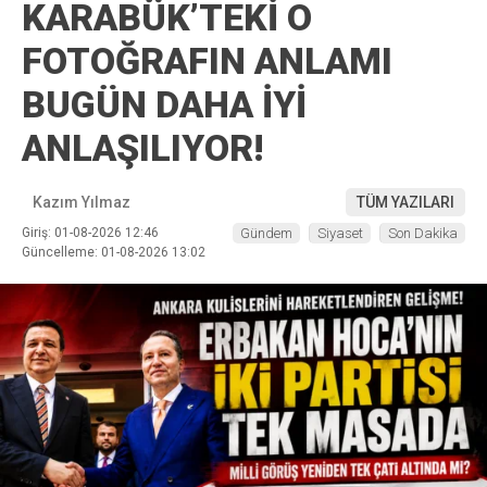
KARABÜK’TEKİ O
FOTOĞRAFIN ANLAMI
BUGÜN DAHA İYİ
ANLAŞILIYOR!
Kazım Yılmaz
TÜM YAZILARI
Giriş: 01-08-2026 12:46
Gündem
Siyaset
Son Dakika
Güncelleme: 01-08-2026 13:02