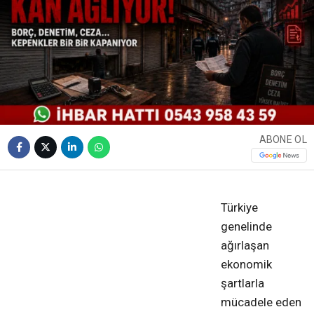
ABONE OL
❮
❯
Türkiye
genelinde
ağırlaşan
ekonomik
şartlarla
mücadele eden