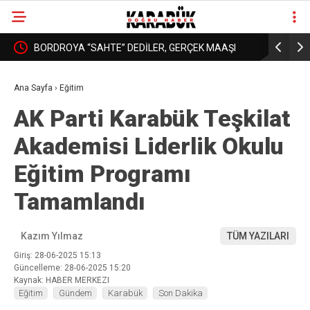
: YURT
BORDROYA “SAHTE” DEDİLER, GERÇEK MAAŞI
KARABÜK’
❮
❯
AÇIKLAMADILAR!
DAHA İYİ 
Ana Sayfa
›
Eğitim
AK Parti Karabük Teşkilat
Akademisi Liderlik Okulu
Eğitim Programı
Tamamlandı
Kazım Yılmaz
TÜM YAZILARI
Giriş: 28-06-2025 15:13
Güncelleme: 28-06-2025 15:20
Kaynak: HABER MERKEZI
Eğitim
Gündem
Karabük
Son Dakika