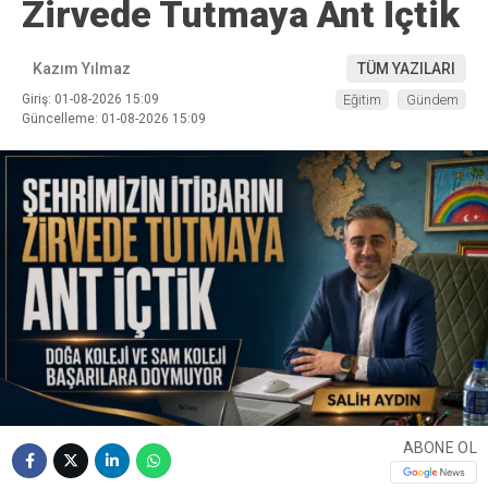
Zirvede Tutmaya Ant İçtik
Kazım Yılmaz
TÜM YAZILARI
Giriş: 01-08-2026 15:09
Eğitim
Gündem
Güncelleme: 01-08-2026 15:09
ABONE OL