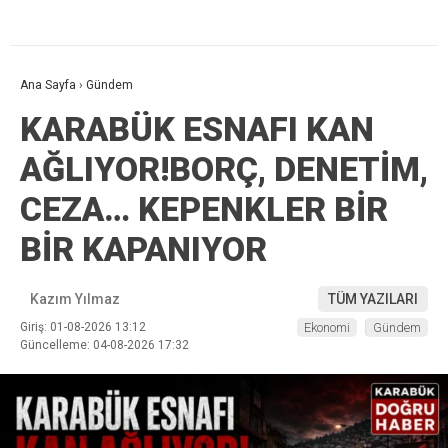
Ana Sayfa
›
Gündem
KARABÜK ESNAFI KAN
AĞLIYOR!BORÇ, DENETİM,
CEZA… KEPENKLER BİR
BİR KAPANIYOR
Kazım Yılmaz
TÜM YAZILARI
Giriş: 01-08-2026 13:12
Ekonomi
Gündem
Güncelleme: 04-08-2026 17:32